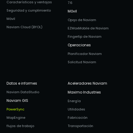
Características y ventajas
7.6
Seguridad y cumplimiento
Móvil
Móvil
Opqo de Naviam
Naviam Cloud (BYOL)
EZMaxMobile de Naviam
Fingertip de Naviam
Operaciones
Planificador Naviam
Solicitud Naviam
Datos e informes
Aceleradores Naviam
Naviam DataStudio
Maximo Industries
Naviam GIS
Energía
PowerSync
Utilidades
MapEngine
Fabricación
flujos de trabajo
Transportación