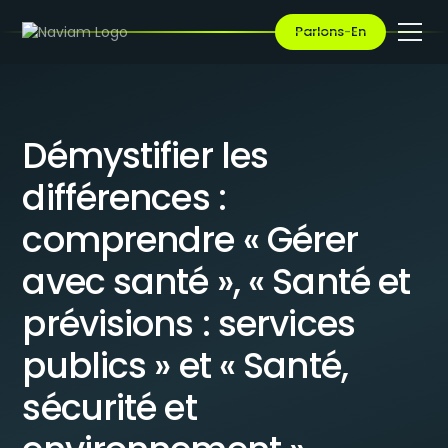
BLOG
/
DÉMYSTIFIER LES DIFFÉRENCES : COMPRENDRE « GÉRER AVEC
Parlons-En
SANTÉ », « SANTÉ ET PRÉVISIONS : SERVICES PUBLICS » ET
« SANTÉ, SÉCURITÉ ET ENVIRONNEMENT »
Démystifier les
différences :
comprendre « Gérer
avec santé », « Santé et
prévisions : services
publics » et « Santé,
sécurité et