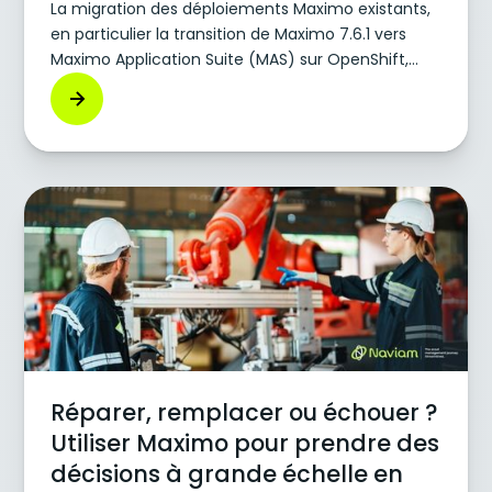
La migration des déploiements Maximo existants,
en particulier la transition de Maximo 7.6.1 vers
Maximo Application Suite (MAS) sur OpenShift,
représente souvent un défi majeur en ce qui
concerne l'accès persistant au stockage : le
volume DocLinks. Cet article détaille les étapes de
configuration essentielles requises pour garantir
que les charges de travail Maximo accèdent et
interagissent correctement avec les volumes
NetApp NFS existants en appliquant un ID de
groupe (GID) fixe, surmontant ainsi les contraintes
de sécurité dynamique standard d'OpenShift.
Réparer, remplacer ou échouer ?
Utiliser Maximo pour prendre des
décisions à grande échelle en