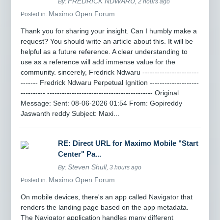
FREDRICK NDWARU
By:
, 2 hours ago
Maximo Open Forum
Posted in:
Thank you for sharing your insight. Can I humbly make a
request? You should write an article about this. It will be
helpful as a future reference. A clear understanding to
use as a reference will add immense value for the
community. sincerely, Fredrick Ndwaru -----------------------
------- Fredrick Ndwaru Perpetual Ignition --------------------
---------- ------------------------------------------- Original
Message: Sent: 08-06-2026 01:54 From: Gopireddy
Jaswanth reddy Subject: Maxi...
RE: Direct URL for Maximo Mobile "Start
Center" Pa...
Steven Shull
By:
, 3 hours ago
Maximo Open Forum
Posted in:
On mobile devices, there's an app called Navigator that
renders the landing page based on the app metadata.
The Navigator application handles many different