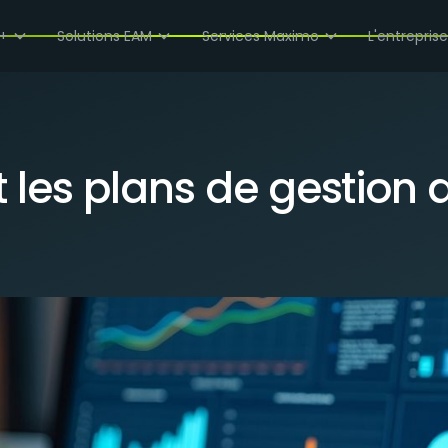
'ACTIFS
+
Solutions EAM
Services Maximo
L'entrepris
les plans de gestion d