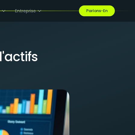
e
Entreprise
Parlons-En
'actifs