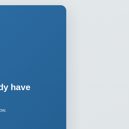
dy have
ow.