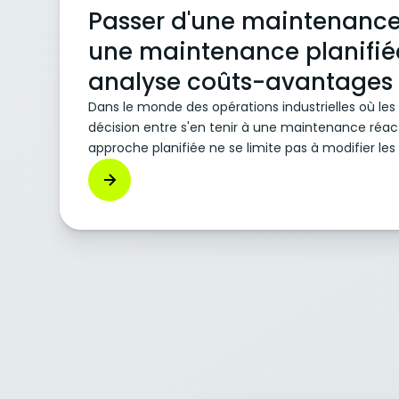
Passer d'une maintenance
une maintenance planifiée
analyse coûts-avantages
Dans le monde des opérations industrielles où les 
décision entre s'en tenir à une maintenance réac
approche planifiée ne se limite pas à modifier les c
choisir un avenir. Le choix stratégique entre une
une maintenance planifiée peut avoir un impact 
l'efficacité opérationnelle et la santé financière
entreprise. Voyons pourquoi il n'est pas seulement
script en matière de maintenance ; c'est essentie
long terme.