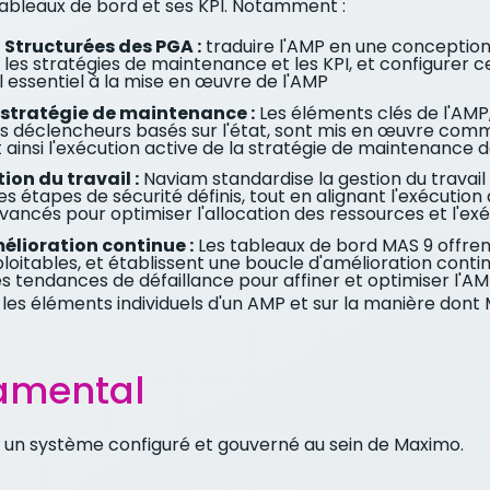
tableaux de bord et ses KPI. Notamment :
Structurées des PGA :
traduire l'AMP en une conception 
ité, les stratégies de maintenance et les KPI, et configur
 essentiel à la mise en œuvre de l'AMP
 stratégie de maintenance :
Les éléments clés de l'AMP
 les déclencheurs basés sur l'état, sont mis en œuvre com
 ainsi l'exécution active de la stratégie de maintenance 
ion du travail :
Naviam standardise la gestion du travail 
 des étapes de sécurité définis, tout en alignant l'exécution
avancés pour optimiser l'allocation des ressources et l'exé
élioration continue :
Les tableaux de bord MAS 9 offrent
exploitables, et établissent une boucle d'amélioration con
t les tendances de défaillance pour affiner et optimiser 
 les éléments individuels d'un AMP et sur la manière don
damental
n système configuré et gouverné au sein de Maximo.