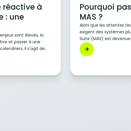
 réactive à
Pourquoi pas
 : une
MAS ?
Alors que les attentes t
exigent des systèmes plus
enjeux sont élevés, la
Suite (MAS) est devenue 
tive et passer à une
cloud, réimagine la gestio
alendriers, il s'agit de
La transition des anciens
 maintenance réactive et
mais elle sera plus bénéf
considérable sur
 à long terme d'une
 nécessaire d'inverser le
l pour une réussite à