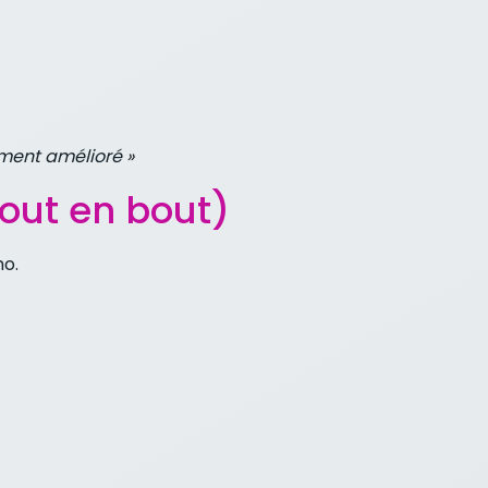
ement amélioré »
out en bout)
mo.