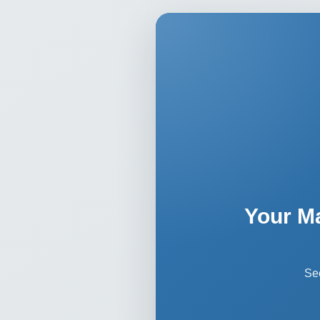
Your M
Se