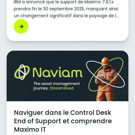
IBM a annoncé que le support de Maximo 7.6.1.x
prendra fin le 30 septembre 2025, marquant ainsi
un changement significatif dans le paysage de la
gestion des actifs d'entreprise (EAM). Pour les
entreprises qui s'appuient encore sur les
anciennes versions de Maximo, il s'agit bien plus
qu'une simple mise à jour de routine, c'est un
point de décision. Vous pouvez conserver votre
ancien système grâce à un support étendu ou
faire le saut stratégique vers la plateforme EAM
moderne d'IBM : Maximo Application Suite (MAS).
Naviguer dans le Control Desk
End of Support et comprendre
Maximo IT