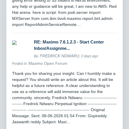
giving error writing to S3 folders in AWSs environment,
any help or guidance will be great, I am new to AWS- Red
Hat arena. here is script: from psdi.server import
MXServer from com.ibm.tivoli.maximo.report.birt.admin
import ReportAdminServiceRemote ...
RE: Maximo 7.6.1.2.3 - Start Center
Inbox/Assignme...
FREDRICK NDWARU
By:
, 3 days ago
Maximo Open Forum
Posted in:
Thank you for sharing your insight. Can I humbly make a
request? You should write an article about this. It will be
helpful as a future reference. A clear understanding to
use as a reference will add immense value for the
community. sincerely, Fredrick Ndwaru -----------------------
------- Fredrick Ndwaru Perpetual Ignition --------------------
---------- ------------------------------------------- Original
Message: Sent: 08-06-2026 01:54 From: Gopireddy
Jaswanth reddy Subject: Maxi...