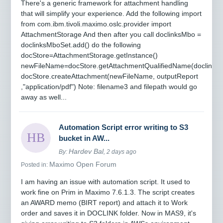
There's a generic framework for attachment handling
that will simplify your experience. Add the following import
from com.ibm.tivoli.maximo.oslc.provider import
AttachmentStorage And then after you call doclinksMbo =
doclinksMboSet.add() do the following
docStore=AttachmentStorage.getInstance()
newFileName=docStore.getAttachmentQualifiedName(doclinksM
docStore.createAttachment(newFileName, outputReport
,"application/pdf") Note: filename3 and filepath would go
away as well...
Automation Script error writing to S3
bucket in AW...
Hardev Bal
By:
, 2 days ago
Maximo Open Forum
Posted in:
I am having an issue with automation script. It used to
work fine on Prim in Maximo 7.6.1.3. The script creates
an AWARD memo (BIRT report) and attach it to Work
order and saves it in DOCLINK folder. Now in MAS9, it's