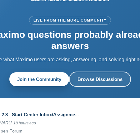
LIVE FROM THE MORE COMMUNITY
aximo questions probably alrea
answers
e what Maximo users are asking, answering, and solving right n
Join the Community
Browse Discussions
2.3 - Start Center Inbox/Assignme...
DWARU
, 18 hours ago
Open Forum