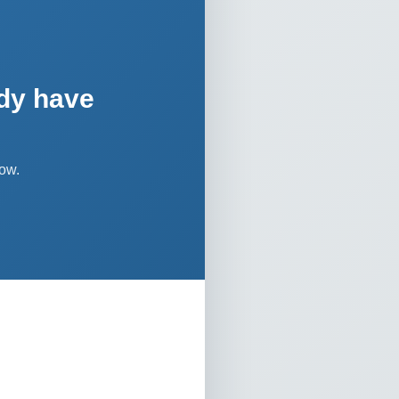
dy have
ow.