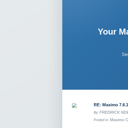
Your M
Se
RE: Maximo 7.6.1.
FREDRICK N
By:
Maximo 
Posted in: