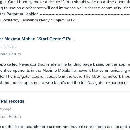
ght. Can I humbly make a request? You should write an article about this.
g to use as a reference will add immense value for the community. since
ru Perpetual Ignition ------------------------------ ----------------------------
Gopireddy Jaswanth reddy Subject: Maxi...
or Maximo Mobile "Start Center" Pa...
9 hours ago
Open Forum
 app called Navigator that renders the landing page based on the app 
erent components in the Maximo Mobile framework like communicating wi
etc. The navigator app isn't usable in the web. The MAF framework tries
 the mobile apps in the web but it's not the full Navigator experience. 
o PM records
 day ago
Open Forum
e on the list or searchmore screen and have it search both assets and l