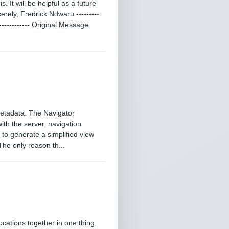
 It will be helpful as a future
rely, Fredrick Ndwaru ---------
--------------- Original Message:
metadata. The Navigator
th the server, navigation
 to generate a simplified view
The only reason th...
ocations together in one thing.