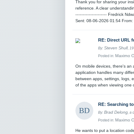
Thank you for sharing your insi
reference. A clear understandin
--------------------- Fredrick Ndwa
Sent: 08-06-2026 01:54 From: 
RE: Direct URL f
Steven Shull
By:
, 1
Maximo 
Posted in:
On mobile devices, there's an
application handles many diff
between apps, settings, logs, 
of the apps when viewing one of
RE: Searching t
Brad Delong
By:
, a
Maximo 
Posted in:
He wants to put a location cod