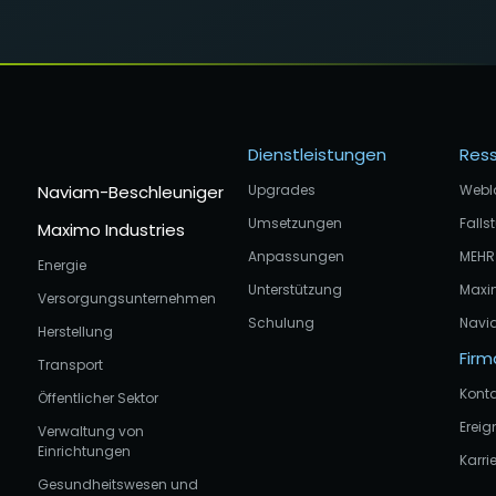
Dienstleistungen
Res
Naviam-Beschleuniger
Upgrades
Webl
Umsetzungen
Falls
Maximo Industries
Anpassungen
MEHR
Energie
Unterstützung
Maxi
Versorgungsunternehmen
Schulung
Navi
Herstellung
Firm
Transport
Konta
Öffentlicher Sektor
Ereig
Verwaltung von
Einrichtungen
Karri
Gesundheitswesen und