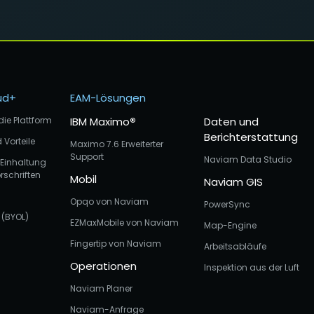
ud+
EAM-Lösungen
die Plattform
IBM Maximo
®
Daten und
Berichterstattung
 Vorteile
Maximo 7.6 Erweiterter
Support
Naviam Data Studio
 Einhaltung
rschriften
Mobil
Naviam GIS
Opqo von Naviam
PowerSync
(BYOL)
EZMaxMobile von Naviam
Map-Engine
Fingertip von Naviam
Arbeitsabläufe
Operationen
Inspektion aus der Luft
Naviam Planer
Naviam-Anfrage