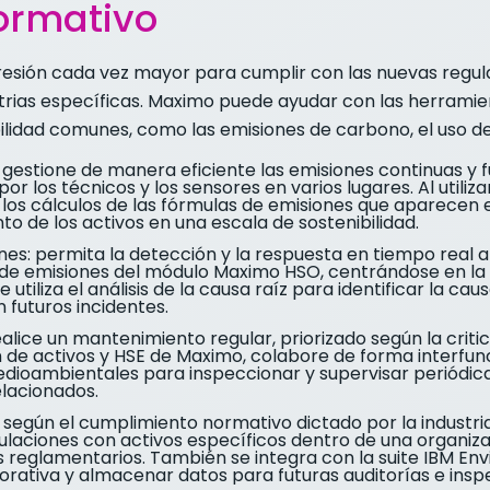
ormativo
resión cada vez mayor para cumplir con las nuevas regu
strias específicas. Maximo puede ayudar con las herramie
lidad comunes, como las emisiones de carbono, el uso del
gestione de manera eficiente las emisiones continuas y fu
 los técnicos y los sensores en varios lugares. Al utiliza
a los cálculos de las fórmulas de emisiones que aparecen 
to de los activos en una escala de sostenibilidad.
ones: permita la detección y la respuesta en tiempo real a
de emisiones del módulo Maximo HSO, centrándose en la ge
 utiliza el análisis de la causa raíz para identificar la ca
 futuros incidentes.
lice un mantenimiento regular, priorizado según la critic
 de activos y HSE de Maximo, colabore de forma interfunc
dioambientales para inspeccionar y supervisar periódic
elacionados.
según el cumplimiento normativo dictado por la industria, 
gulaciones con activos específicos dentro de una organiz
os reglamentarios. También se integra con la suite IBM Env
orativa y almacenar datos para futuras auditorías e insp