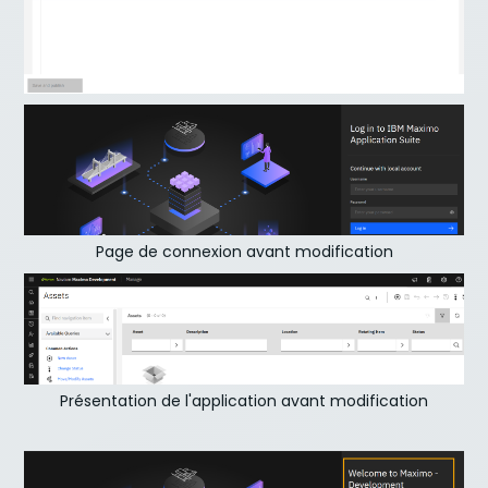
Page de connexion avant modification
Présentation de l'application avant modification