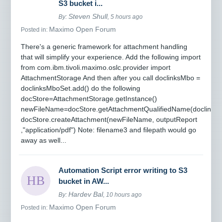
S3 bucket i...
Steven Shull
By:
, 5 hours ago
Maximo Open Forum
Posted in:
There's a generic framework for attachment handling
that will simplify your experience. Add the following import
from com.ibm.tivoli.maximo.oslc.provider import
AttachmentStorage And then after you call doclinksMbo =
doclinksMboSet.add() do the following
docStore=AttachmentStorage.getInstance()
newFileName=docStore.getAttachmentQualifiedName(doclinksM
docStore.createAttachment(newFileName, outputReport
,"application/pdf") Note: filename3 and filepath would go
away as well...
Automation Script error writing to S3
bucket in AW...
Hardev Bal
By:
, 10 hours ago
Maximo Open Forum
Posted in: