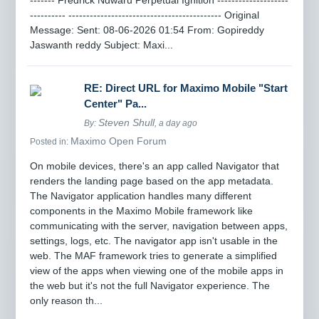
------- Fredrick Ndwaru Perpetual Ignition --------------------
---------- ------------------------------------------- Original
Message: Sent: 08-06-2026 01:54 From: Gopireddy
Jaswanth reddy Subject: Maxi...
RE: Direct URL for Maximo Mobile "Start
Center" Pa...
Steven Shull
By:
, a day ago
Maximo Open Forum
Posted in:
On mobile devices, there's an app called Navigator that
renders the landing page based on the app metadata.
The Navigator application handles many different
components in the Maximo Mobile framework like
communicating with the server, navigation between apps,
settings, logs, etc. The navigator app isn't usable in the
web. The MAF framework tries to generate a simplified
view of the apps when viewing one of the mobile apps in
the web but it's not the full Navigator experience. The
only reason th...