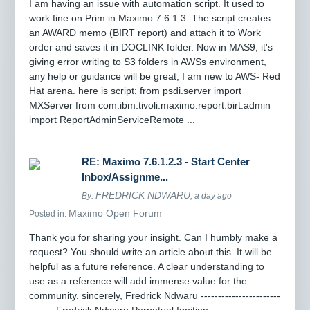
I am having an issue with automation script. It used to
work fine on Prim in Maximo 7.6.1.3. The script creates
an AWARD memo (BIRT report) and attach it to Work
order and saves it in DOCLINK folder. Now in MAS9, it's
giving error writing to S3 folders in AWSs environment,
any help or guidance will be great, I am new to AWS- Red
Hat arena. here is script: from psdi.server import
MXServer from com.ibm.tivoli.maximo.report.birt.admin
import ReportAdminServiceRemote ...
RE: Maximo 7.6.1.2.3 - Start Center
Inbox/Assignme...
FREDRICK NDWARU
By:
, a day ago
Maximo Open Forum
Posted in:
Thank you for sharing your insight. Can I humbly make a
request? You should write an article about this. It will be
helpful as a future reference. A clear understanding to
use as a reference will add immense value for the
community. sincerely, Fredrick Ndwaru -----------------------