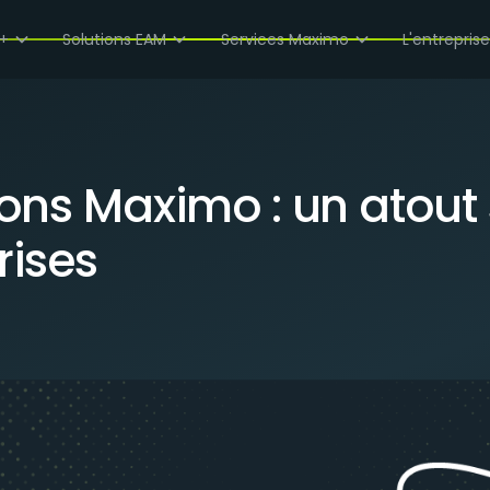
UT STRATÉGIQUE POUR LES GRANDES ENTREPRISES
+
Solutions EAM
Services Maximo
L'entrepris
tions Maximo : un atout
rises