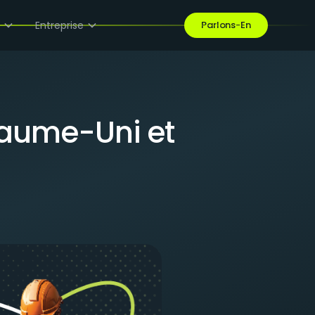
e
Entreprise
Parlons-En
yaume-Uni et