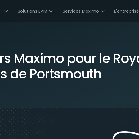
YAUME-UNI ET L'IRLANDE - RÉFLEXIONS DE PORTSMOUTH
+
Solutions EAM
Services Maximo
L'entrepris
urs Maximo pour le Ro
ons de Portsmouth