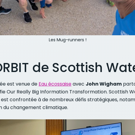
Les Mug-runners !
BIT de Scottish Wat
née est venue de
Eau écossaise
avec
John Wigham
parta
ie Our Really Big Information Transformation. Scottish W
 est confrontée à de nombreux défis stratégiques, notamme
sion du changement climatique.