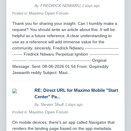
FREDRICK NDWARU
By:
, 2 days ago
Maximo Open Forum
Posted in:
Thank you for sharing your insight. Can I humbly make a
request? You should write an article about this. It will be
helpful as a future reference. A clear understanding to
use as a reference will add immense value for the
community. sincerely, Fredrick Ndwaru -----------------------
------- Fredrick Ndwaru Perpetual Ignition --------------------
---------- ------------------------------------------- Original
Message: Sent: 08-06-2026 01:54 From: Gopireddy
Jaswanth reddy Subject: Maxi...
RE: Direct URL for Maximo Mobile "Start
Center" Pa...
Steven Shull
By:
, 2 days ago
Maximo Open Forum
Posted in:
On mobile devices, there's an app called Navigator that
renders the landing page based on the app metadata.