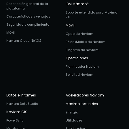
Descripción general de la
IBM Máximo
®
plataforma
Soporte extendido para Maximo
Características y ventajas
7.6
Seguridad y cumplimiento
Móvil
Móvil
Opqo de Naviam
Naviam Cloud (BYOL)
EZMaxMobile de Naviam
Fingertip de Naviam
Operaciones
Planificador Naviam
Solicitud Naviam
Datos e informes
Aceleradores Naviam
Naviam DataStudio
Maximo Industries
Naviam GIS
Energía
PowerSync
Utilidades
MapEngine
Fabricación