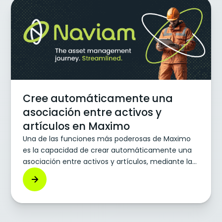
servicios públicos, se reestructurará en MAS v8.11.
Por último, «Salud, seguridad y medio ambiente»
es un complemento que se centra en la
seguridad, el cumplimiento y el control
medioambiental dentro del entorno operativo.
Cree automáticamente una
asociación entre activos y
artículos en Maximo
Una de las funciones más poderosas de Maximo
es la capacidad de crear automáticamente una
asociación entre activos y artículos, mediante la
emisión de un artículo a una orden de trabajo
para un activo. Esta automatización agrega
registros a 1 objeto (SPAREPART), pero se hace
visible en muchos lugares