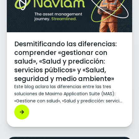
Desmitificando las diferencias:
comprender «gestionar con
salud», «Salud y predicción:
servicios públicos» y «Salud,
seguridad y medio ambiente»
Este blog aclara las diferencias entre las tres
soluciones de Maximo Application Suite (MAS):
«Gestione con salud», «Salud y predicción: servicios
públicos» y «Salud, seguridad y medio ambiente».
Explica que «Manage with Health» integra el
seguimiento del estado de los activos en la
aplicación Manage, mientras que «Health and
Predict — Utilities», diseñada para la energía y los