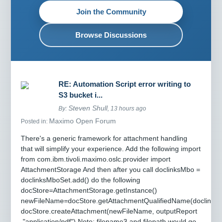
Join the Community
Browse Discussions
RE: Automation Script error writing to
S3 bucket i...
Steven Shull
By:
, 13 hours ago
Maximo Open Forum
Posted in:
There's a generic framework for attachment handling
that will simplify your experience. Add the following import
from com.ibm.tivoli.maximo.oslc.provider import
AttachmentStorage And then after you call doclinksMbo =
doclinksMboSet.add() do the following
docStore=AttachmentStorage.getInstance()
newFileName=docStore.getAttachmentQualifiedName(doclinksM
docStore.createAttachment(newFileName, outputReport
,"application/pdf") Note: filename3 and filepath would go