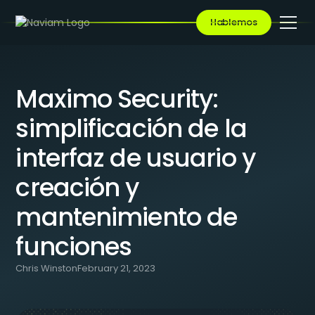
BLOG
/
MAXIMO SECURITY: SIMPLIFICACIÓN DE LA INTERFAZ DE
Hablemos
USUARIO Y CREACIÓN Y MANTENIMIENTO DE FUNCIONES
Maximo Security:
simplificación de la
interfaz de usuario y
creación y
mantenimiento de
funciones
Chris Winston
February 21, 2023