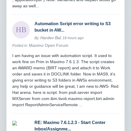
away as well...
Automation Script error writing to S3
bucket in AW...
Hardev Bal
By:
, 18 hours ago
Maximo Open Forum
Posted in:
I am having an issue with automation script. It used to
work fine on Prim in Maximo 7.6.1.3. The script creates
an AWARD memo (BIRT report) and attach it to Work
order and saves it in DOCLINK folder. Now in MAS9, it's
giving error writing to S3 folders in AWSs environment,
any help or guidance will be great, I am new to AWS- Red
Hat arena. here is script: from psdi.server import
MXServer from com.ibm.tivoli.maximo.report.birt.admin
import ReportAdminServiceRemote ...
RE: Maximo 7.6.1.2.3 - Start Center
Inbox/Assignme...