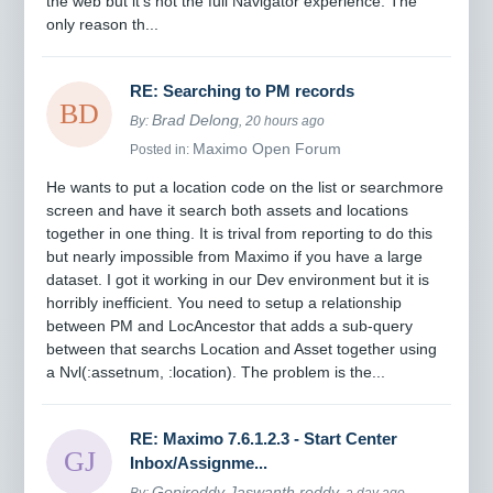
the web but it's not the full Navigator experience. The
only reason th...
RE: Searching to PM records
Brad Delong
By:
, 20 hours ago
Maximo Open Forum
Posted in:
He wants to put a location code on the list or searchmore
screen and have it search both assets and locations
together in one thing. It is trival from reporting to do this
but nearly impossible from Maximo if you have a large
dataset. I got it working in our Dev environment but it is
horribly inefficient. You need to setup a relationship
between PM and LocAncestor that adds a sub-query
between that searchs Location and Asset together using
a Nvl(:assetnum, :location). The problem is the...
RE: Maximo 7.6.1.2.3 - Start Center
Inbox/Assignme...
Gopireddy Jaswanth reddy
By:
, a day ago