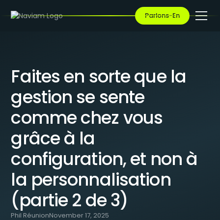
BLOG
/
FAITES EN SORTE QUE LA GESTION SE SENTE COMME CHEZ
Parlons-En
VOUS GRÂCE À LA CONFIGURATION, ET NON À LA
PERSONNALISATION (PARTIE 2 DE 3)
Faites en sorte que la
gestion se sente
comme chez vous
grâce à la
configuration, et non à
la personnalisation
(partie 2 de 3)
Phil Réunion
November 17, 2025