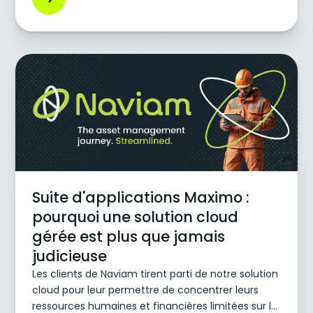
aux entreprises, avec des estimations allant de
448 à 760 dollars par jour, soit 18,67 dollars à 31,67
dollars de l'heure. En matière de gestion de flotte,
l'accent n'est pas uniquement mis sur l'entretien
des véhicules, mais aussi sur l'amélioration
stratégique de l'efficacité opérationnelle et la
réduction des coûts grâce à des technologies
innovantes.
Suite d'applications Maximo :
pourquoi une solution cloud
gérée est plus que jamais
judicieuse
Les clients de Naviam tirent parti de notre solution
cloud pour leur permettre de concentrer leurs
ressources humaines et financières limitées sur la