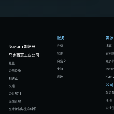
服务
资源
Naviam 加速器
升级
博客
实现
案例
马克西莫工业公司
自定义
更多
能量
支持
Maxi
公用设施
训练
Navi
制造业
公司
交通
联系
公共部门
活动
设施管理
职业
医疗保健与生命科学