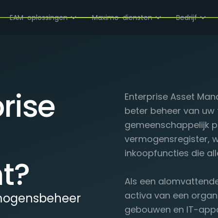
EAM-oplossingen
Maximo-diensten
Bedrijf
rise
Enterprise Asset Man
beter beheer van uw 
gemeenschappelijk pl
vermogensregister, w
inkoopfuncties die al
t?
Als een alomvattende
activa van een organi
rmogensbeheer
gebouwen en IT-appar