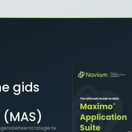
me gids
o
e (MAS)
gensbeheerstrategie te