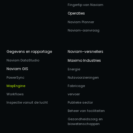
Fingertip van Naviam
Operaties
Naviam Planner
Naviam-aanvraag
Gegevens en rapportage
Naviam-versnellers
Naviam DataStudio
Maximo Industries
Naviam GIS
Energie
PowerSync
Nutsvoorzieningen
MapEngine
Fabricage
Workflows
vervoer
Inspectie vanuit de lucht
Publieke sector
Beheer van faciliteiten
Gezondheidszorg en
biowetenschappen