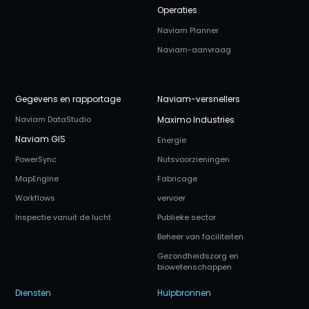
Operaties
Naviam Planner
Naviam-aanvraag
Gegevens en rapportage
Naviam-versnellers
Naviam DataStudio
Maximo Industries
Naviam GIS
Energie
PowerSync
Nutsvoorzieningen
MapEngine
Fabricage
Workflows
vervoer
Inspectie vanuit de lucht
Publieke sector
Beheer van faciliteiten
Gezondheidszorg en
biowetenschappen
Diensten
Hulpbronnen