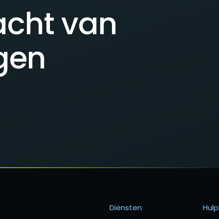
acht van
gen
Diensten
Hul