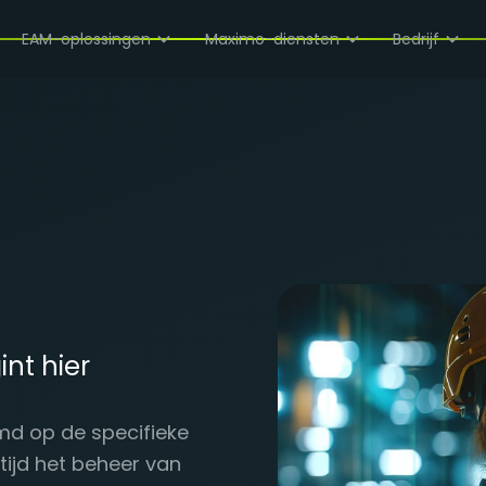
EAM-oplossingen
Maximo-diensten
Bedrijf
nt hier
md op de specifieke
tijd het beheer van