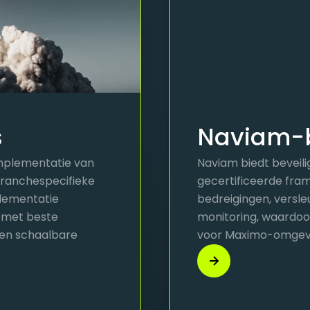
s
Naviam-b
mplementatie van
Naviam biedt beveili
branchespecifieke
gecertificeerde fra
plementatie
bedreigingen, versl
, met beste
monitoring, waardoo
 en schaalbare
voor Maximo-omgev