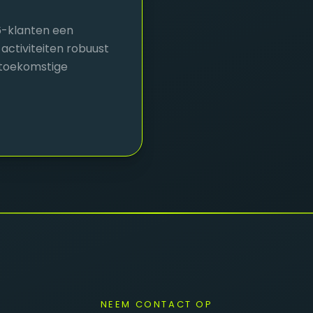
6-klanten een
w activiteiten robuust
n toekomstige
NEEM CONTACT OP