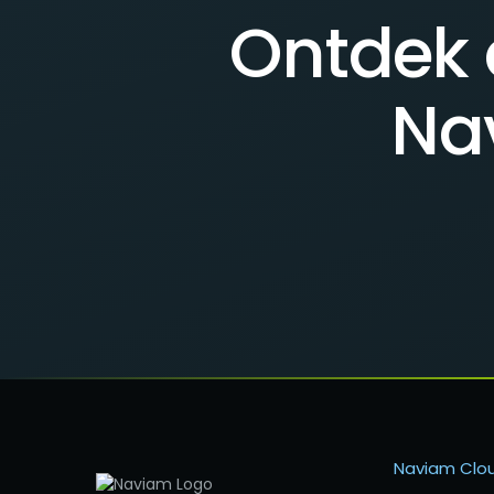
Ontdek 
Na
Naviam Clo