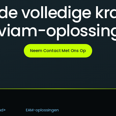
de volledige kr
viam-oplossin
Neem Contact Met Ons Op
ud+
EAM-oplossingen