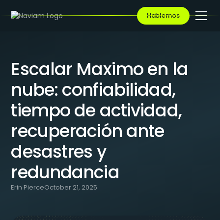
BLOG
/
ESCALAR MAXIMO EN LA NUBE: CONFIABILIDAD, TIEMPO DE
Hablemos
ACTIVIDAD, RECUPERACIÓN ANTE DESASTRES Y REDUNDANCIA
Escalar Maximo en la
nube: confiabilidad,
tiempo de actividad,
recuperación ante
desastres y
redundancia
Erin Pierce
October 21, 2025