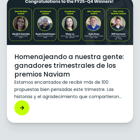
y las líneas eléctricas. ¿Cómo se preparan estas
empresas para los desastres naturales y, al mismo
tiempo, abordan de manera proactiva los
problemas que se presentan después del paso de
la tormenta?
Homenajeando a nuestra gente:
ganadores trimestrales de los
premios Naviam
Estamos encantados de recibir más de 100
propuestas bien pensadas este trimestre. Las
historias y el agradecimiento que compartieron
nuestros navegantes hicieron que la elección de
los ganadores fuera una alegría y una lección de
humildad. A continuación se muestra un resumen
rápido de cada premio (lo que buscamos durante
el proceso de nominación y selección), junto con
los compañeros seleccionados y las razones por