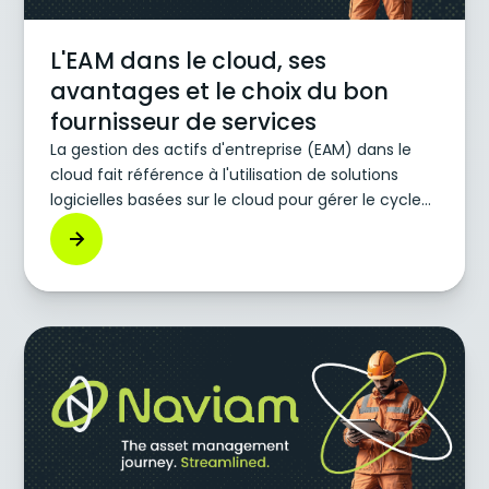
L'EAM dans le cloud, ses
avantages et le choix du bon
fournisseur de services
La gestion des actifs d'entreprise (EAM) dans le
cloud fait référence à l'utilisation de solutions
logicielles basées sur le cloud pour gérer le cycle
de vie des actifs physiques au sein d'une
organisation. Ces actifs peuvent aller de la
machinerie lourde et des véhicules au matériel
informatique et aux bâtiments. Les solutions cloud
EAM, telles qu'IBM Maximo, visent à aider les
entreprises à gérer leurs actifs plus efficacement,
à prolonger leur durée de vie et à réduire le coût
total de possession (TCO).