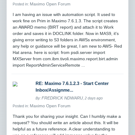
Maximo Open Forum
Posted in:
I am having an issue with automation script. It used to
work fine on Prim in Maximo 7.6.1.3. The script creates
an AWARD memo (BIRT report) and attach it to Work
order and saves it in DOCLINK folder. Now in MAS9, it's
giving error writing to S3 folders in AWSs environment,
any help or guidance will be great, I am new to AWS- Red
Hat arena. here is script: from psdi.server import
MXServer from com.ibm.tivoli.maximo.report.birt.admin
import ReportAdminServiceRemote ...
RE: Maximo 7.6.1.2.3 - Start Center
Inbox/Assignme...
FREDRICK NDWARU
By:
, 2 days ago
Maximo Open Forum
Posted in:
Thank you for sharing your insight. Can I humbly make a
request? You should write an article about this. It will be
helpful as a future reference. A clear understanding to