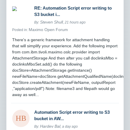
RE: Automation Script error writing to
S3 bucket i...
Steven Shull
By:
, 21 hours ago
Maximo Open Forum
Posted in:
There's a generic framework for attachment handling
that will simplify your experience. Add the following import
from com.ibm.tivoli.maximo.oslc.provider import
AttachmentStorage And then after you call doclinksMbo =
doclinksMboSet.add() do the following
docStore=AttachmentStorage.getInstance()
newFileName=docStore.getAttachmentQualifiedName(doclinksM
docStore.createAttachment(newFileName, outputReport
,"application/pdf") Note: filename3 and filepath would go
away as well...
Automation Script error writing to S3
bucket in AW...
Hardev Bal
By:
, a day ago