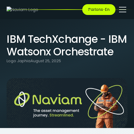
BLOG
/
IBM TECHXCHANGE - IBM WATSONX ORCHESTRATE
Parlons-En
IBM TechXchange - IBM
Watsonx Orchestrate
Logo Japhia
August 25, 2025