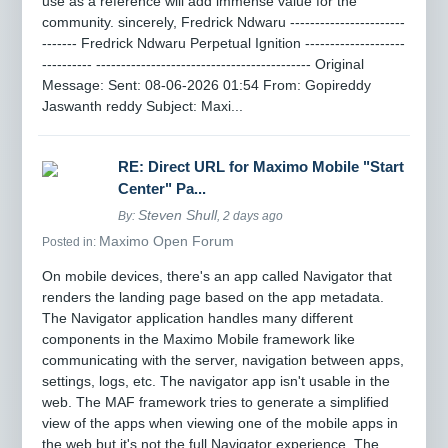
use as a reference will add immense value for the
community. sincerely, Fredrick Ndwaru -----------------------
------- Fredrick Ndwaru Perpetual Ignition --------------------
---------- ------------------------------------------- Original
Message: Sent: 08-06-2026 01:54 From: Gopireddy
Jaswanth reddy Subject: Maxi...
RE: Direct URL for Maximo Mobile "Start
Center" Pa...
Steven Shull
By:
, 2 days ago
Maximo Open Forum
Posted in:
On mobile devices, there's an app called Navigator that
renders the landing page based on the app metadata.
The Navigator application handles many different
components in the Maximo Mobile framework like
communicating with the server, navigation between apps,
settings, logs, etc. The navigator app isn't usable in the
web. The MAF framework tries to generate a simplified
view of the apps when viewing one of the mobile apps in
the web but it's not the full Navigator experience. The