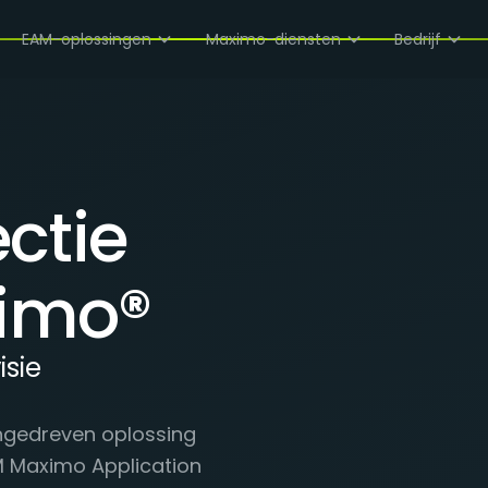
EAM-oplossingen
Maximo-diensten
Bedrijf
ctie
ximo®
isie
angedreven oplossing
M Maximo Application