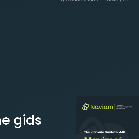
me gids
o